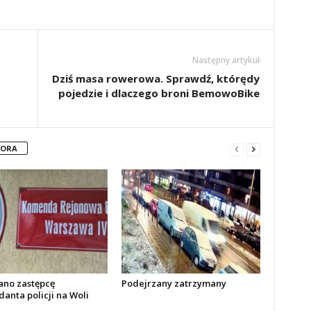
Następny artykuł
Dziś masa rowerowa. Sprawdź, którędy
pojedzie i dlaczego broni BemowoBike
TORA
no zastępcę
Podejrzany zatrzymany
anta policji na Woli