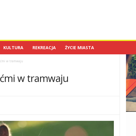
KULTURA
REKREACJA
ŻYCIE MIASTA
iećmi w tramwaju
iećmi w tramwaju