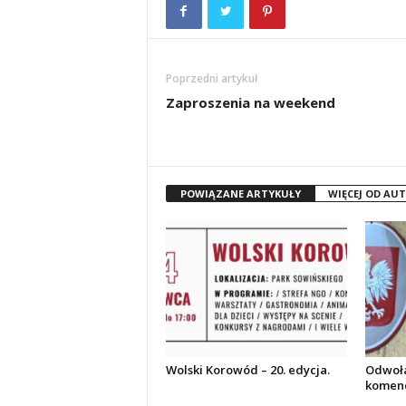
Poprzedni artykuł
Zaproszenia na weekend
POWIĄZANE ARTYKUŁY
WIĘCEJ OD AU
Wolski Korowód – 20. edycja.
Odwoła
komend