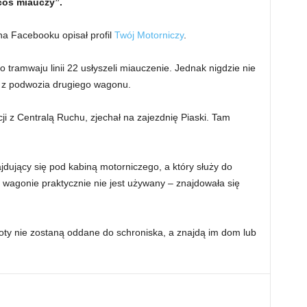
coś miauczy”.
 na Facebooku opisał profil
Twój Motorniczy
.
tramwaju linii 22 usłyszeli miauczenie. Jednak nigdzie nie
y z podwozia drugiego wagonu.
i z Centralą Ruchu, zjechał na zajezdnię Piaski. Tam
ujący się pod kabiną motorniczego, a który służy do
 wagonie praktycznie nie jest używany – znajdowała się
ty nie zostaną oddane do schroniska, a znajdą im dom lub