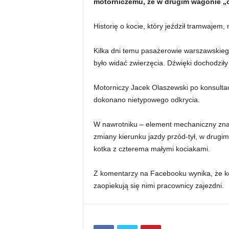
motorniczemu, że w drugim wagonie „
Historię o kocie, który jeździł tramwajem,
Kilka dni temu pasażerowie warszawskiego 
było widać zwierzęcia. Dźwięki dochodził
Motorniczy Jacek Olaszewski po konsultacj
dokonano nietypowego odkrycia.
W nawrotniku – element mechaniczny znajd
zmiany kierunku jazdy przód-tył, w drugim
kotka z czterema małymi kociakami.
Z komentarzy na Facebooku wynika, że ko
zaopiekują się nimi pracownicy zajezdni.