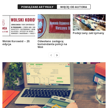
POWIĄZANE ARTYKUŁY
WIĘCEJ OD AUTORA
Podejrzany zatrzymany
Wolski Korowód – 20.
Odwołano zastępcę
edycja.
komendanta policji na
Woli