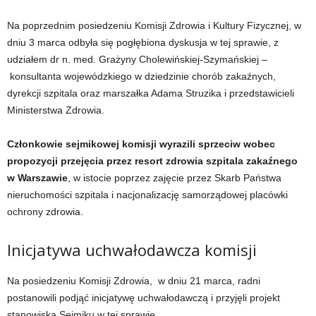
Na poprzednim posiedzeniu Komisji Zdrowia i Kultury Fizycznej, w
dniu 3 marca odbyła się pogłębiona dyskusja w tej sprawie, z
udziałem dr n. med. Grażyny Cholewińskiej-Szymańskiej –
konsultanta wojewódzkiego w dziedzinie chorób zakaźnych,
dyrekcji szpitala oraz marszałka Adama Struzika i przedstawicieli
Ministerstwa Zdrowia.
Członkowie sejmikowej komisji wyrazili sprzeciw wobec
propozycji przejęcia przez resort zdrowia szpitala zakaźnego
w Warszawie
, w istocie poprzez zajęcie przez Skarb Państwa
nieruchomości szpitala i nacjonalizację samorządowej placówki
ochrony zdrowia.
Inicjatywa uchwałodawcza komisji
Na posiedzeniu Komisji Zdrowia, w dniu 21 marca, radni
postanowili podjąć inicjatywę uchwałodawczą i przyjęli projekt
stanowiska Sejmiku w tej sprawie.