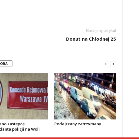
Następny artykuł
Donut na Chłodnej 25
TORA
no zastępcę
Podejrzany zatrzymany
anta policji na Woli