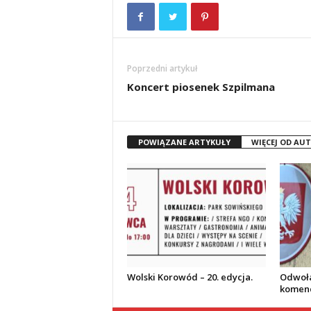
Poprzedni artykuł
Koncert piosenek Szpilmana
POWIĄZANE ARTYKUŁY
WIĘCEJ OD AU
Wolski Korowód – 20. edycja.
Odwoła
komend