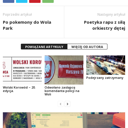
Poprzedni artykuł
Następny artykuł
Po pokemony do Wola
Poetyka rapu z siłą
Park
orkiestry dętej
POWIĄZANE ARTYKUŁY
WIĘCEJ OD AUTORA
Podejrzany zatrzymany
Wolski Korowód – 20.
Odwołano zastępcę
edycja.
komendanta policji na
Woli