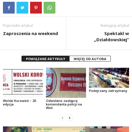
Poprzedni artykuł
Następny artykuł
Zaproszenia na weekend
Spektakl w
„Działdowskiej”
POWIĄZANE ARTYKUŁY
WIĘCEJ OD AUTORA
Podejrzany zatrzymany
Wolski Korowód – 20.
Odwołano zastępcę
edycja.
komendanta policji na
Woli