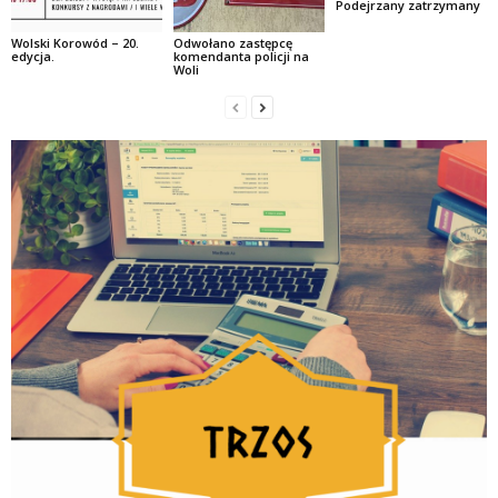
Podejrzany zatrzymany
Wolski Korowód – 20.
Odwołano zastępcę
edycja.
komendanta policji na
Woli