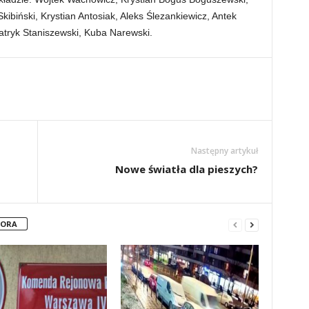
ibiński, Krystian Antosiak, Aleks Ślezankiewicz, Antek
Patryk Staniszewski, Kuba Narewski.
Następny artykuł
Nowe światła dla pieszych?
TORA