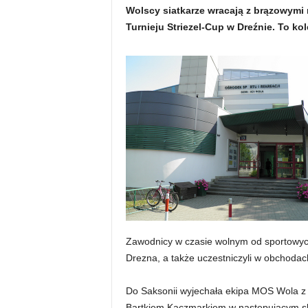
Wolscy siatkarze wracają z brązowym
Turnieju Striezel-Cup w Dreźnie. To ko
Zawodnicy w czasie wolnym od sportowych
Drezna, a także uczestniczyli w obchoda
Do Saksonii wyjechała ekipa MOS Wola 
Bartkiem Kaczmarkiem w następującym sk