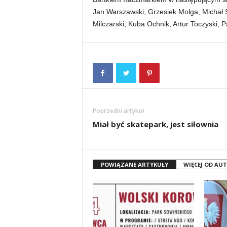
Jan Warszawski, Grzesiek Molga, Michał Sk
Milczarski, Kuba Ochnik, Artur Toczyski, 
Poprzedni artykuł
Miał być skatepark, jest siłownia
POWIĄZANE ARTYKUŁY
WIĘCEJ OD AU