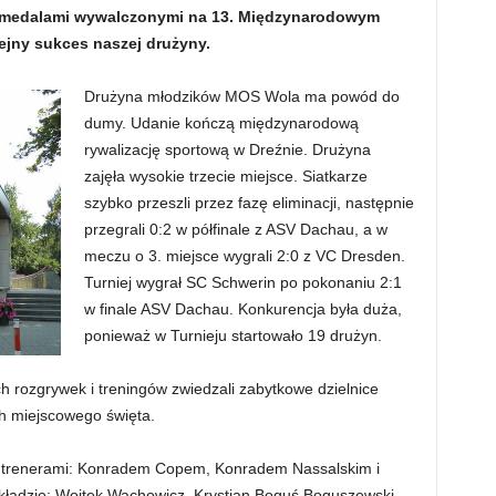
i medalami wywalczonymi na 13. Międzynarodowym
lejny sukces naszej drużyny.
Drużyna młodzików MOS Wola ma powód do
dumy. Udanie kończą międzynarodową
rywalizację sportową w Dreźnie. Drużyna
zajęła wysokie trzecie miejsce. Siatkarze
szybko przeszli przez fazę eliminacji, następnie
przegrali 0:2 w półfinale z ASV Dachau, a w
meczu o 3. miejsce wygrali 2:0 z VC Dresden.
Turniej wygrał SC Schwerin po pokonaniu 2:1
w finale ASV Dachau. Konkurencja była duża,
ponieważ w Turnieju startowało 19 drużyn.
 rozgrywek i treningów zwiedzali zabytkowe dzielnice
ch miejscowego święta.
z trenerami: Konradem Copem, Konradem Nassalskim i
ładzie: Wojtek Wachowicz, Krystian Boguś Boguszewski,