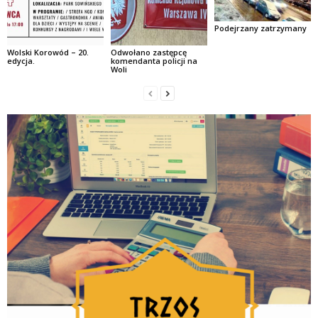
Podejrzany zatrzymany
Wolski Korowód – 20.
Odwołano zastępcę
edycja.
komendanta policji na
Woli