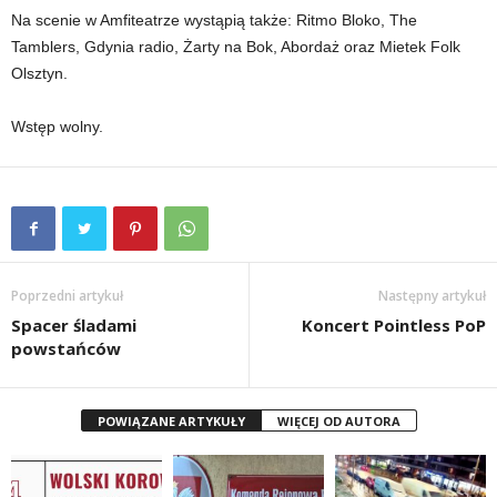
Na scenie w Amfiteatrze wystąpią także: Ritmo Bloko, The
Tamblers, Gdynia radio, Żarty na Bok, Abordaż oraz Mietek Folk
Olsztyn.
Wstęp wolny.
Poprzedni artykuł
Następny artykuł
Spacer śladami
Koncert Pointless PoP
powstańców
POWIĄZANE ARTYKUŁY
WIĘCEJ OD AUTORA