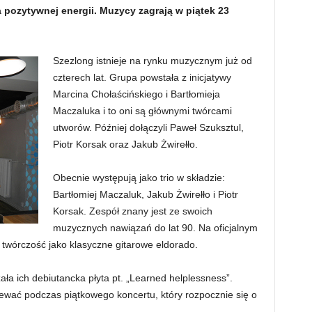
pozytywnej energii. Muzycy zagrają w piątek 23
Szezlong istnieje na rynku muzycznym już od
czterech lat. Grupa powstała z inicjatywy
Marcina Chołaścińskiego i Bartłomieja
Maczaluka i to oni są głównymi twórcami
utworów. Później dołączyli Paweł Szuksztul,
Piotr Korsak oraz Jakub Żwirełło.
Obecnie występują jako trio w składzie:
Bartłomiej Maczaluk, Jakub Żwirełło i Piotr
Korsak. Zespół znany jest ze swoich
muzycznych nawiązań do lat 90. Na oficjalnym
 twórczość jako klasyczne gitarowe eldorado.
ała ich debiutancka płyta pt. „Learned helplessness”.
wać podczas piątkowego koncertu, który rozpocznie się o