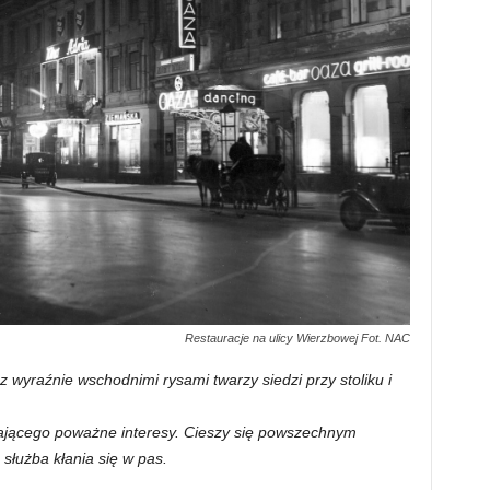
Restauracje na ulicy Wierzbowej Fot. NAC
wyraźnie wschodnimi rysami twarzy siedzi przy stoliku i
ającego poważne interesy. Cieszy się powszechnym
służba kłania się w pas.