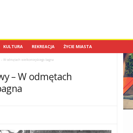
KULTURA
REKREACJA
ŻYCIE MIASTA
 – W odmętach wielkomiejskiego bagna
wy – W odmętach
bagna