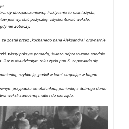
ga.
 branży ubezpieczeniowej. Faktycznie to szantażysta,
tów jest wyrobić pożyczkę, zdyskontować weksle.
igdy nie zobaczy.
, że został przez „kochanego pana Aleksandra” ordynarnie
aczki, włosy pokryte pomadą, świeżo odprasowane spodnie.
t. Już w dwudziestym roku życia pan K. zapowiada się
panienką, szybko ją „puścił w kurs” strącając w bagno
ewnym przypadku omotał młodą panienkę z dobrego domu
stwa weksli zamożnej matki i do nierządu.