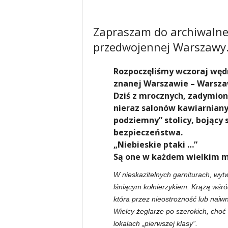
Zapraszam do archiwalneg
przedwojennej Warszawy
Rozpoczęliśmy wczoraj węd
znanej Warszawie – Warszaw
Dziś z mrocznych, zadymio
nieraz salonów kawiarnianyc
podziemny” stolicy, bojący 
bezpieczeństwa.
„Niebieskie ptaki …”
Są one w każdem wielkim m
W nieskazitelnych garniturach, wytw
lśniącym kołnierzykiem. Krążą wśród 
która przez nieostrożność lub naiwn
Wielcy żeglarze po szerokich, cho
lokalach „pierwszej klasy”.