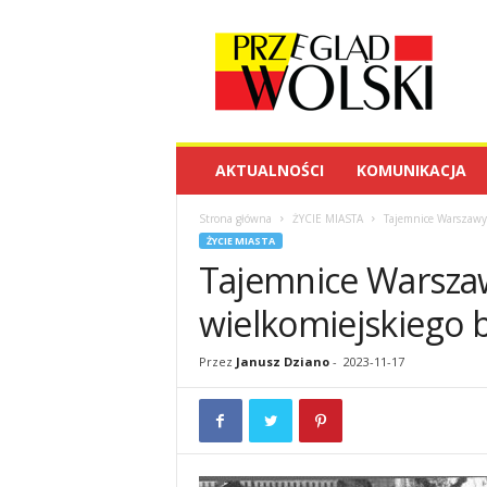
P
r
z
e
g
l
ą
AKTUALNOŚCI
KOMUNIKACJA
d
W
Strona główna
ŻYCIE MIASTA
Tajemnice Warszawy
o
ŻYCIE MIASTA
l
Tajemnice Warsza
s
k
wielkomiejskiego 
i
Przez
Janusz Dziano
-
2023-11-17