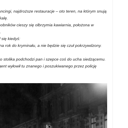
cingi, najdroższe restauracje – oto teren, na którym snują
kalę.
bników cieszy się olbrzymia kawiarnia, położona w
.
 się kiedyś:
a rok do kryminału, a nie będzie się czuł pokrzywdzony.
o stolika podchodzi pan i szepce coś do ucha siedzącemu.
ent wyłowił tu znanego i poszukiwanego przez policję