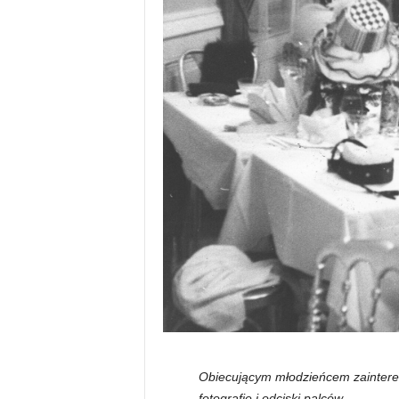
Obiecującym młodzieńcem zainteres
fotografię i odciski palców.