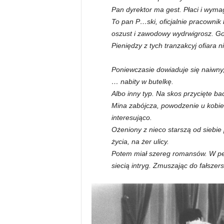
Pan dyrektor ma gest. Płaci i wyma
To pan P…ski, oficjalnie pracownik
oszust i zawodowy wydrwigrosz. Go
Pieniędzy z tych tranzakcyj ofiara n
Poniewczasie dowiaduje się naiwny
… nabity w butelkę.
Albo inny typ. Na skos przycięte b
Mina zabójcza, powodzenie u kobie
interesująco.
Ożeniony z nieco starszą od siebie 
życia, na żer ulicy.
Potem miał szereg romansów. W p
siecią intryg. Zmuszając do fałszer