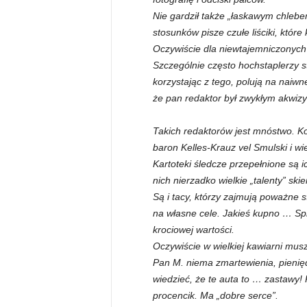
Nie gardził także „łaskawym chlebe
stosunków pisze czułe liściki, które
Oczywiście dla niewtajemniczonych 
Szczególnie często hochstaplerzy s
korzystając z tego, polują na naiwne
że pan redaktor był zwykłym akwizy
Takich redaktorów jest mnóstwo. Ko
baron Kelles-Krauz vel Smulski i wie
Kartoteki śledcze przepełnione są ic
nich nierzadko wielkie „talenty” sk
Są i tacy, którzy zajmują poważne 
na własne cele. Jakieś kupno … Sp
krociowej wartości.
Oczywiście w wielkiej kawiarni musz
Pan M. niema zmartewienia, pienię
wiedzieć, że te auta to … zastawy! 
procencik. Ma „dobre serce”.