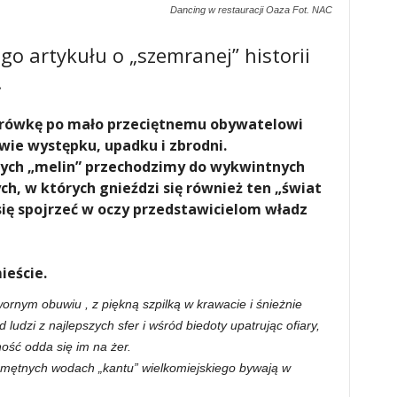
Dancing w restauracji Oaza Fot. NAC
o artykułu o „szemranej” historii
.
rówkę po mało przeciętnemu obywatelowi
ie występku, upadku i zbrodni.
nych „melin” przechodzimy do wykwintnych
h, w których gnieździ się również ten „świat
się spojrzeć w oczy przedstawicielom władz
ieście.
ornym obuwiu , z piękną szpilką w krawacie i śnieżnie
ludzi z najlepszych sfer i wśród biedoty upatrując ofiary,
ość odda się im na żer.
ć mętnych wodach „kantu” wielkomiejskiego bywają w