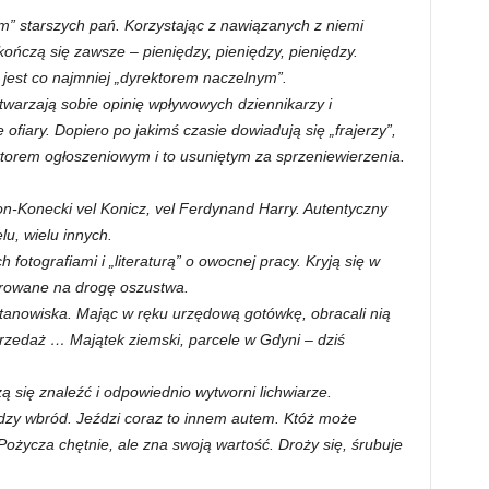
m” starszych pań. Korzystając z nawiązanych z niemi
 kończą się zawsze – pieniędzy, pieniędzy, pieniędzy.
jest co najmniej „dyrektorem naczelnym”.
twarzają sobie opinię wpływowych dziennikarzy i
 ofiary. Dopiero po jakimś czasie dowiadują się „frajerzy”,
torem ogłoszeniowym i to usuniętym za sprzeniewierzenia.
n-Konecki vel Konicz, vel Ferdynand Harry. Autentyczny
lu, wielu innych.
h fotografiami i „literaturą” o owocnej pracy. Kryją się w
ierowane na drogę oszustwa.
stanowiska. Mając w ręku urzędową gotówkę, obracali nią
rzedaż … Majątek ziemski, parcele w Gdyni – dziś
ą się znaleźć i odpowiednio wytworni lichwiarze.
dzy wbród. Jeździ coraz to innem autem. Któż może
Pożycza chętnie, ale zna swoją wartość. Droży się, śrubuje