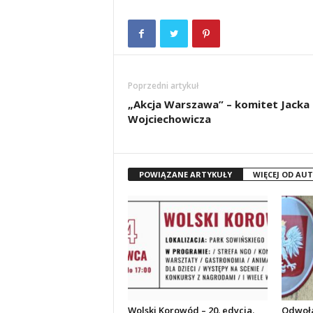
Poprzedni artykuł
„Akcja Warszawa” – komitet Jacka
Wojciechowicza
POWIĄZANE ARTYKUŁY
WIĘCEJ OD AU
Wolski Korowód – 20. edycja.
Odwoła