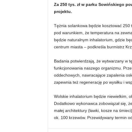
Za 250 tys. zł w parku Sowińskiego pow
projektu.
Tężnia solankowa będzie kosztować 250 ty
pod warunkiem, że temperatura na zewnątr
będzie naturalnym inhalatorium, gdzie b
centrum miasta – podkreśla burmistrz Krzy
Badania potwierdzają, że wytwarzany w t
funkcjonowania naszego organizmu. Prze
oddechowych, nawracające zapalenia oskrz
zapewnia też regenerację po wysiłku i 
Wolskie inhalatorium będzie niewielkim, 
Dodatkowo wykonawca zobowiązał się, że
małej architektury (ławki, kosze na śmieci
ok. 100 krzewów. Przewidywany termin odd