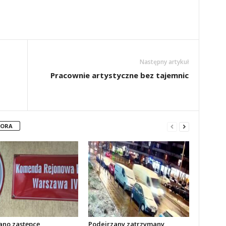
Następny artykuł
Pracownie artystyczne bez tajemnic
TORA
no zastępcę
Podejrzany zatrzymany