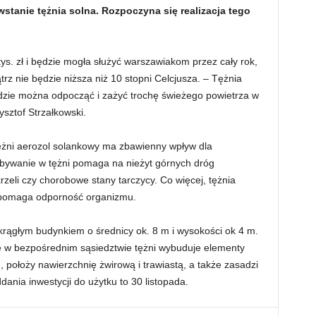
stanie tężnia solna. Rozpoczyna się realizacja tego
s. zł i będzie mogła służyć warszawiakom przez cały rok,
z nie będzie niższa niż 10 stopni Celcjusza. – Tężnia
ędzie można odpocząć i zażyć trochę świeżego powietrza w
sztof Strzałkowski.
ężni aerozol solankowy ma zbawienny wpływ dla
bywanie w tężni pomaga na nieżyt górnych dróg
eli czy chorobowe stany tarczycy. Co więcej, tężnia
wspomaga odporność organizmu.
okrągłym budynkiem o średnicy ok. 8 m i wysokości ok 4 m.
 w bezpośrednim sąsiedztwie tężni wybuduje elementy
), położy nawierzchnię żwirową i trawiastą, a także zasadzi
ania inwestycji do użytku to 30 listopada.