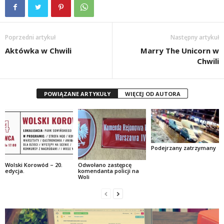
Poprzedni artykuł
Następny artykuł
Aktówka w Chwili
Marry The Unicorn w
Chwili
POWIĄZANE ARTYKUŁY
WIĘCEJ OD AUTORA
Podejrzany zatrzymany
Wolski Korowód – 20.
Odwołano zastępcę
edycja.
komendanta policji na
Woli