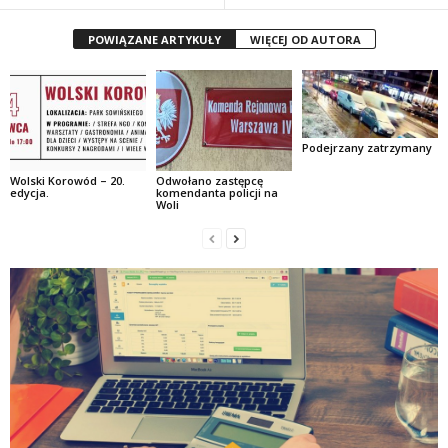
POWIĄZANE ARTYKUŁY
WIĘCEJ OD AUTORA
Podejrzany zatrzymany
Wolski Korowód – 20.
Odwołano zastępcę
edycja.
komendanta policji na
Woli