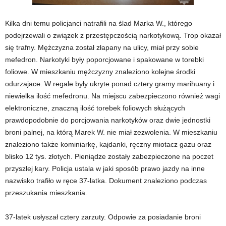
Kilka dni temu policjanci natrafili na ślad Marka W., którego
podejrzewali o związek z przestępczością narkotykową. Trop okazał
się trafny. Mężczyzna został złapany na ulicy, miał przy sobie
mefedron. Narkotyki były poporcjowane i spakowane w torebki
foliowe. W mieszkaniu mężczyzny znaleziono kolejne środki
odurzajace. W regale były ukryte ponad cztery gramy marihuany i
niewielka ilość mefedronu. Na miejscu zabezpieczono również wagi
elektroniczne, znaczną ilość torebek foliowych służących
prawdopodobnie do porcjowania narkotyków oraz dwie jednostki
broni palnej, na którą Marek W. nie miał zezwolenia. W mieszkaniu
znaleziono także kominiarkę, kajdanki, ręczny miotacz gazu oraz
blisko 12 tys. złotych. Pieniądze zostały zabezpieczone na poczet
przyszłej kary. Policja ustala w jaki sposób prawo jazdy na inne
nazwisko trafiło w ręce 37-latka. Dokument znaleziono podczas
przeszukania mieszkania.
37-latek usłyszał cztery zarzuty. Odpowie za posiadanie broni