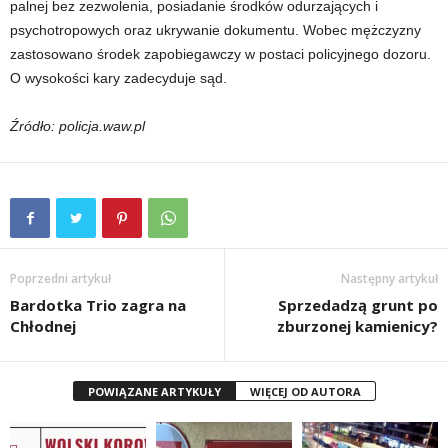
palnej bez zezwolenia, posiadanie środków odurzających i
psychotropowych oraz ukrywanie dokumentu. Wobec mężczyzny
zastosowano środek zapobiegawczy w postaci policyjnego dozoru.
O wysokości kary zadecyduje sąd.
Źródło: policja.waw.pl
Poprzedni artykuł
Następny artykuł
Bardotka Trio zagra na
Sprzedadzą grunt po
Chłodnej
zburzonej kamienicy?
POWIĄZANE ARTYKUŁY
WIĘCEJ OD AUTORA