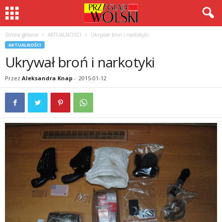
Strona główna
AKTUALNOŚCI
Ukrywał broń i narkotyki
AKTUALNOŚCI
Ukrywał broń i narkotyki
Przez
Aleksandra Knap
-
2015-01-12