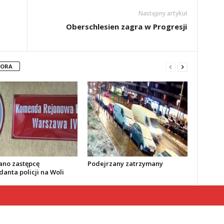
Następny artykuł
Oberschlesien zagra w Progresji
TORA
no zastępcę
Podejrzany zatrzymany
anta policji na Woli