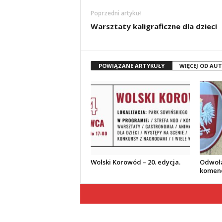
Poprzedni artykuł
Warsztaty kaligraficzne dla dzieci
POWIĄZANE ARTYKUŁY
WIĘCEJ OD AU
Wolski Korowód – 20. edycja.
Odwoła
komend