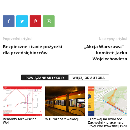
Poprzedni artykuł
Następny artykuł
Bezpieczne i tanie pożyczki
„Akcja Warszawa” –
dla przedsiębiorców
komitet Jacka
Wojciechowicza
POWIĄZANE ARTYKUŁY
WIĘCEJ OD AUTORA
Remonty torowisk na
WTP wraca z wakacji
Tramwaj na Dworzec
Woli
Zachodni – prace na ul.
Bitwy Warszawskiej 1920
r.