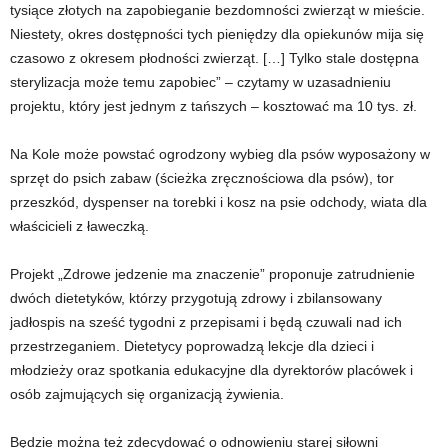
tysiące złotych na zapobieganie bezdomności zwierząt w mieście.
Niestety, okres dostępności tych pieniędzy dla opiekunów mija się
czasowo z okresem płodności zwierząt. […] Tylko stale dostępna
sterylizacja może temu zapobiec” – czytamy w uzasadnieniu
projektu, który jest jednym z tańszych – kosztować ma 10 tys. zł.
Na Kole może powstać ogrodzony wybieg dla psów wyposażony w
sprzęt do psich zabaw (ścieżka zręcznościowa dla psów), tor
przeszkód, dyspenser na torebki i kosz na psie odchody, wiata dla
właścicieli z ławeczką.
Projekt „Zdrowe jedzenie ma znaczenie” proponuje zatrudnienie
dwóch dietetyków, którzy przygotują zdrowy i zbilansowany
jadłospis na sześć tygodni z przepisami i będą czuwali nad ich
przestrzeganiem. Dietetycy poprowadzą lekcje dla dzieci i
młodzieży oraz spotkania edukacyjne dla dyrektorów placówek i
osób zajmujących się organizacją żywienia.
Będzie można też zdecydować o odnowieniu starej siłowni