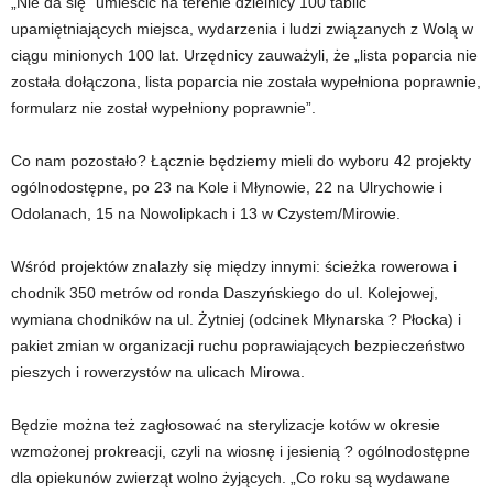
„Nie da się” umieścić na terenie dzielnicy 100 tablic
upamiętniających miejsca, wydarzenia i ludzi związanych z Wolą w
ciągu minionych 100 lat. Urzędnicy zauważyli, że „lista poparcia nie
została dołączona, lista poparcia nie została wypełniona poprawnie,
formularz nie został wypełniony poprawnie”.
Co nam pozostało? Łącznie będziemy mieli do wyboru 42 projekty
ogólnodostępne, po 23 na Kole i Młynowie, 22 na Ulrychowie i
Odolanach, 15 na Nowolipkach i 13 w Czystem/Mirowie.
Wśród projektów znalazły się między innymi: ścieżka rowerowa i
chodnik 350 metrów od ronda Daszyńskiego do ul. Kolejowej,
wymiana chodników na ul. Żytniej (odcinek Młynarska ? Płocka) i
pakiet zmian w organizacji ruchu poprawiających bezpieczeństwo
pieszych i rowerzystów na ulicach Mirowa.
Będzie można też zagłosować na sterylizacje kotów w okresie
wzmożonej prokreacji, czyli na wiosnę i jesienią ? ogólnodostępne
dla opiekunów zwierząt wolno żyjących. „Co roku są wydawane