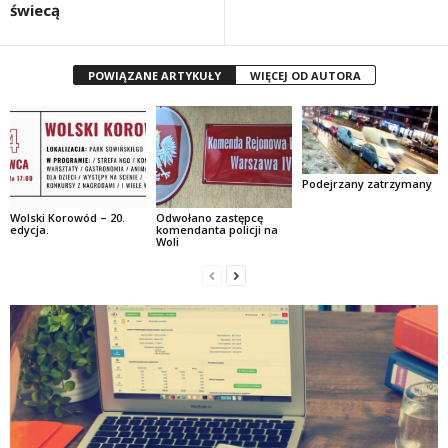
świecą
POWIĄZANE ARTYKUŁY
WIĘCEJ OD AUTORA
Podejrzany zatrzymany
Wolski Korowód – 20.
Odwołano zastępcę
edycja.
komendanta policji na
Woli