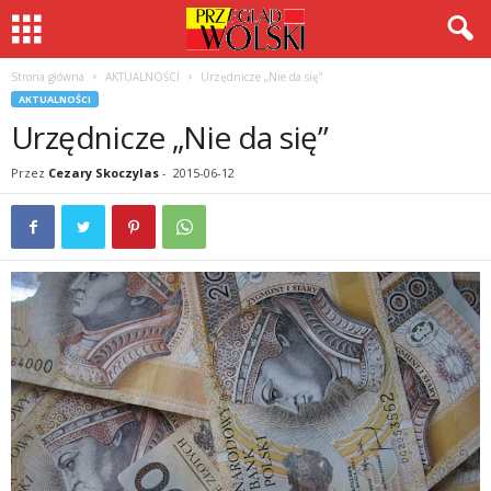
Strona główna
AKTUALNOŚCI
Urzędnicze „Nie da się”
AKTUALNOŚCI
Urzędnicze „Nie da się”
Przez
Cezary Skoczylas
-
2015-06-12