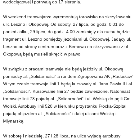
wodociągowej i potrwają do 17 sierpnia.
W weekend tramwajarze wyremontują torowisko na skrzyżowaniu
ulic Leszno i Okopowej. Od soboty, 27 lipca, od godz. 0.01 do
poniedziałku, 29 lipca, do godz. 4.00 zamknięty dla ruchu będzie
fragment ul. Leszno pomiędzy jezdniami ul. Okopowej. Jadący ul.
Leszno od strony centrum oraz z Bemowa na skrzyżowaniu z ul.
Okopową będą musieli skręcić w prawo.
W związku z pracami tramwaje nie będą jeździły ul. Okopową
pomiędzy al. „Solidarności” a rondem Zgrupowania AK „Radosław”.
W tym czasie tramwaje linii 1 będą kursowały al. Jana Pawła II i al.
„Solidarności”. Kursowanie linii 27 będzie zawieszone. Natomiast
tramwaje linii 73 pojadą al. „Solidarności” i ul. Wolską do pętli Cm.
Wolski. Autobusy linii 520 w kierunku przystanku Płocka-Szpital
pojadą objazdem al. „Solidarności” i dalej ulicami Wolską i
Młynarską.
W sobotę i niedzielę, 27 i 28 lipca, na ulice wyjadą autobusy