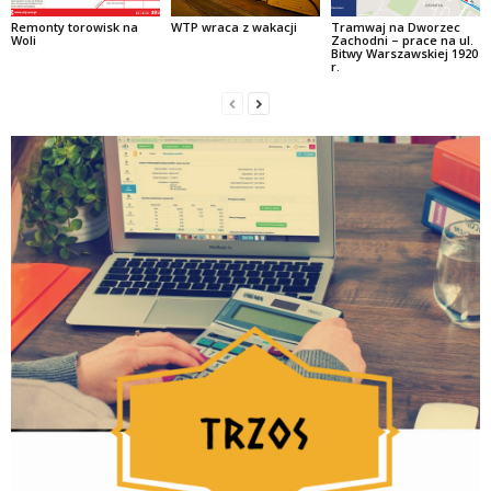
Remonty torowisk na
WTP wraca z wakacji
Tramwaj na Dworzec
Woli
Zachodni – prace na ul.
Bitwy Warszawskiej 1920
r.