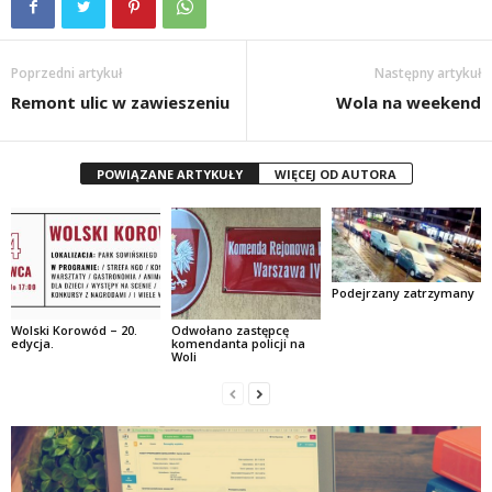
Poprzedni artykuł
Następny artykuł
Remont ulic w zawieszeniu
Wola na weekend
POWIĄZANE ARTYKUŁY
WIĘCEJ OD AUTORA
Podejrzany zatrzymany
Wolski Korowód – 20.
Odwołano zastępcę
edycja.
komendanta policji na
Woli