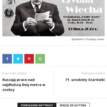
Spotkanie u Grubego Joska.
Poprzedni artykuł
Następny artykuł
Ruszają prace nad
71. urodziny Starówki
najdłuższą linią metra w
stolicy
POWIĄZANE ARTYKUŁY
WIĘCEJ OD AUTORA