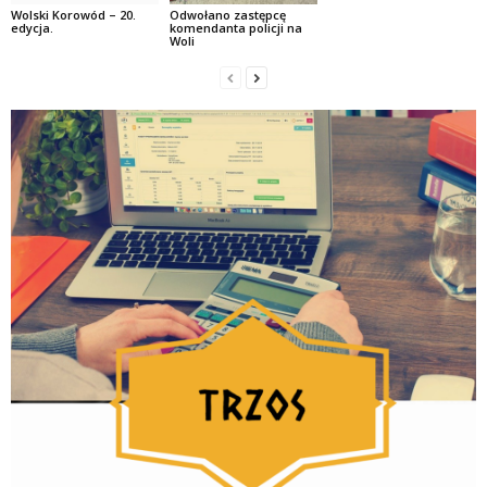
Wolski Korowód – 20.
Odwołano zastępcę
edycja.
komendanta policji na
Woli