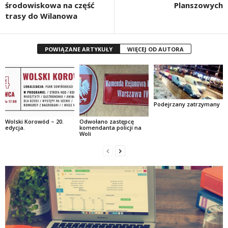
środowiskowa na część
Planszowych
trasy do Wilanowa
POWIĄZANE ARTYKUŁY
WIĘCEJ OD AUTORA
Podejrzany zatrzymany
Wolski Korowód – 20.
Odwołano zastępcę
edycja.
komendanta policji na
Woli