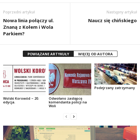
Poprzedni artykuł
Następny artykuł
Nowa linia połączy ul.
Naucz się chińskiego
Znaną z Kołem i Wola
Parkiem?
POWIĄZANE ARTYKUŁY
WIĘCEJ OD AUTORA
Podejrzany zatrzymany
Wolski Korowód – 20.
Odwołano zastępcę
edycja.
komendanta policji na
Woli