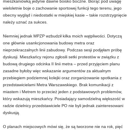
mieszkaniówką jedynie dawne boisko boczne. Biorąc pod uwagę
wieloletnie boje o zachowanie sportowej funkcji tego terenu, jego
obecny wygląd i niedostatki w miejskiej kasie – takie rozstrzygnięcie
należy uznać za sukces.
Niemniej jednak MPZP wzbudził kilka moich wątpliwości. Dotyczą
one głównie usankcjonowania budowy metra oraz
nieprzekraczalnych linii zabudowy. Podczas sesji podjęłam próbę
dyskusji. Mieszkańcy rejonu zgłosili setki protestów w związku z
budową drugiego odcinka II linii metra – przed przyjęciem planu
zasadne byłoby więc wskazanie argumentów za aktualnym
przebiegiem podziemnej kolejki oraz zorganizowanie spotkania z
przedstawicielami Metra Warszawskiego. Brak komunikacji z
miastem i Metrem to przecież jeden z podstawowych problemów,
który wskazują mieszkańcy. Posiadający samodzielną większość w
radzie dzielnicy przedstawiciele PO nie byli jednak zainteresowani
dyskusją.
O planach miejscowych mówi się, że są tworzone nie na rok, pięć