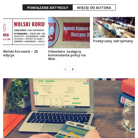
POWIĄZANE ARTYKUŁY
WIĘCEJ OD AUTORA
Podejrzany zatrzymany
Wolski Korowód – 20.
Odwołano zastępcę
edycja.
komendanta policji na
Woli