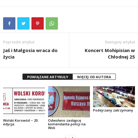
Poprzedni artykuł
Następny artykuł
Jaś i Małgosia wraca do
Koncert Mohipisian w
życia
Chłodnej 25
POWIĄZANE ARTYKUŁY
WIĘCEJ OD AUTORA
Podejrzany zatrzymany
Wolski Korowód – 20.
Odwołano zastępcę
edycja.
komendanta policji na
Woli