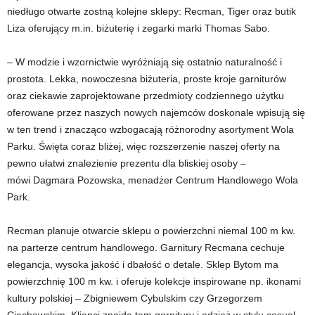
niedługo otwarte zostną kolejne sklepy: Recman, Tiger oraz butik
Liza oferujący m.in. biżuterię i zegarki marki Thomas Sabo.
– W modzie i wzornictwie wyróżniają się ostatnio naturalność i
prostota. Lekka, nowoczesna biżuteria, proste kroje garniturów
oraz ciekawie zaprojektowane przedmioty codziennego użytku
oferowane przez naszych nowych najemców doskonale wpisują się
w ten trend i znacząco wzbogacają różnorodny asortyment Wola
Parku. Święta coraz bliżej, więc rozszerzenie naszej oferty na
pewno ułatwi znalezienie prezentu dla bliskiej osoby –
mówi Dagmara Pozowska, menadżer Centrum Handlowego Wola
Park.
Recman planuje otwarcie sklepu o powierzchni niemal 100 m kw.
na parterze centrum handlowego. Garnitury Recmana cechuje
elegancja, wysoka jakość i dbałość o detale. Sklep Bytom ma
powierzchnię 100 m kw. i oferuje kolekcje inspirowane np. ikonami
kultury polskiej – Zbigniewem Cybulskim czy Grzegorzem
Ciechowskim. Klienci znajdą tam garnitury i odzież w stylu casual