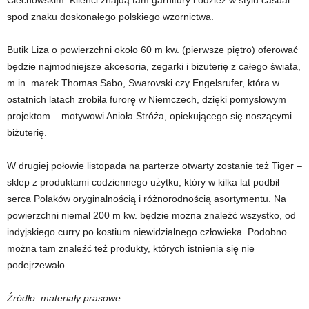
spod znaku doskonałego polskiego wzornictwa.
Butik Liza o powierzchni około 60 m kw. (pierwsze piętro) oferować
będzie najmodniejsze akcesoria, zegarki i biżuterię z całego świata,
m.in. marek Thomas Sabo, Swarovski czy Engelsrufer, która w
ostatnich latach zrobiła furorę w Niemczech, dzięki pomysłowym
projektom – motywowi Anioła Stróża, opiekującego się noszącymi
biżuterię.
W drugiej połowie listopada na parterze otwarty zostanie też Tiger –
sklep z produktami codziennego użytku, który w kilka lat podbił
serca Polaków oryginalnością i różnorodnością asortymentu. Na
powierzchni niemal 200 m kw. będzie można znaleźć wszystko, od
indyjskiego curry po kostium niewidzialnego człowieka. Podobno
można tam znaleźć też produkty, których istnienia się nie
podejrzewało.
Źródło: materiały prasowe.