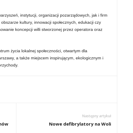
rzyszeń, instytucji, organizacji pozarządowych, jak i firm
 obszarze kultury, innowacji społecznych, edukacji czy
owanie koncepcji willi stworzonej przez operatora oraz
ntrum życia lokalnej społeczności, otwartym dla
szawy, a także miejscem inspirującym, ekologicznym i
przychody.
Następny artykuł
znów
Nowe defibrylatory na Woli