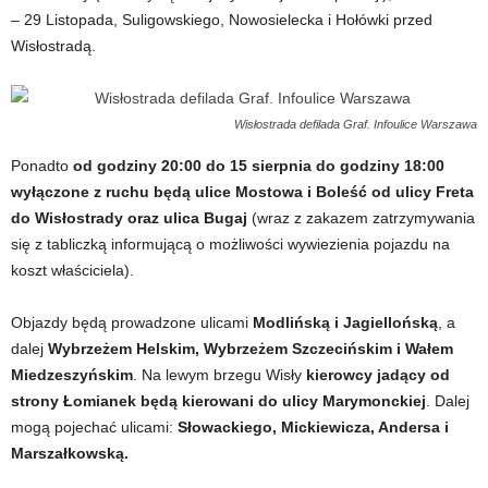
– 29 Listopada, Suligowskiego, Nowosielecka i Hołówki przed
Wisłostradą.
Wisłostrada defilada Graf. Infoulice Warszawa
Ponadto
od godziny 20:00 do 15 sierpnia do godziny 18:00
wyłączone z ruchu będą ulice Mostowa i Boleść od ulicy Freta
do Wisłostrady oraz ulica Bugaj
(wraz z zakazem zatrzymywania
się z tabliczką informującą o możliwości wywiezienia pojazdu na
koszt właściciela).
Objazdy będą prowadzone ulicami
Modlińską i Jagiellońską
, a
dalej
Wybrzeżem Helskim, Wybrzeżem Szczecińskim i Wałem
Miedzeszyńskim
. Na lewym brzegu Wisły
kierowcy jadący od
strony Łomianek będą kierowani do ulicy Marymonckiej
. Dalej
mogą pojechać ulicami:
Słowackiego, Mickiewicza, Andersa i
Marszałkowską.