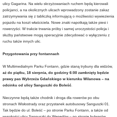
ulicy Gagarina. Na wielu skrzyżowaniach ruchem będą kierowali
policjanci, a na okolicznych ulicach wprowadzony zostanie zakaz
zatrzymywania się z tabliczką informującą o możliwości wywiezienia
pojazdu na koszt właściciela. Nowe znaki napotkają także piesi i
rowerzyści. W trakcie trwania próby i samej uroczystości policja i
służby państwowe mogą operacyjnie zdecydować o wyłączeniu z
ruchu także innych ulic.
Przygotowania przy fontannach
W Multimedialnym Parku Fontann, gdzie staną trybuny dla widzów,
aż do piątku, 18 sierpnia, do godziny 6:00 zamknięty będzie
prawy pas Wybrzeża Gdańskiego w kierunku Wilanowa – na
odcinku od ulicy Sanguszki do Boleść
.
Nieczynne będą także chodnik i droga dla rowerów po obu
stronach Wisłostrady oraz przystanek autobusowy Sanguszki 01.
Tak będzie do ul. Boleść – po stronie Parku Fontann, a także od
wysokości ulicy Sanguszki do Wenedów – po stronie bulwarów.