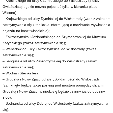
– Krasińskiego od ulicy Czarnieckiego do Wisłostrady (z ulicy
Gwiaździstej będzie można pojechać tylko w kierunku placu
Wilsona);
– Krajewskiego od ulicy Dymińskiej do Wisłostrady (wraz z zakazem
zatrzymywania się z tabliczką informującą o możliwości wywiezienia
pojazdu na koszt właściciela);
– Zakroczymska i Jeziorańskiego od Szymanowskiej do Muzeum
Katyńskiego (zakaz zatrzymywania się);
– Wenedów od ulicy Zakroczymskiej do Wisłostrady (zakaz
zatrzymywania się);
– Sanguszki od ulicy Zakroczymskiej do Wisłostrady (zakaz
zatrzymywania się);
– Wodna i Steinkellera,
– Grodzka i Nowy Zjazd od alei „Solidarności” do Wisłostrady
(zamknięty będzie także parking pod mostem pomiędzy ulicami
Grodzką i Nowy Zjazd, w niedzielę będzie czynny już od godziny
9:00),
– Bednarska od ulicy Dobrej do Wisłostrady (zakaz zatrzymywania
się);