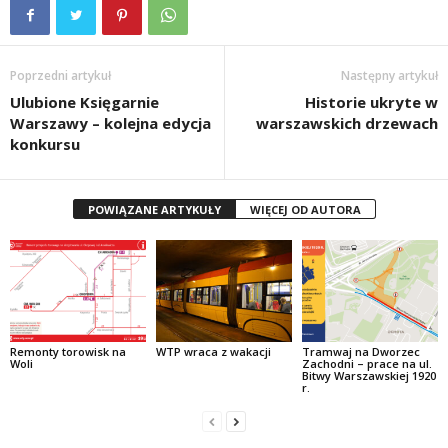
Poprzedni artykuł
Następny artykuł
Ulubione Księgarnie
Historie ukryte w
Warszawy – kolejna edycja
warszawskich drzewach
konkursu
POWIĄZANE ARTYKUŁY
WIĘCEJ OD AUTORA
Remonty torowisk na
WTP wraca z wakacji
Tramwaj na Dworzec
Woli
Zachodni – prace na ul.
Bitwy Warszawskiej 1920
r.