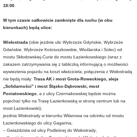
18:00
.
W tym czasie całkowicie zamknięte dla ruchu (w obu
kierunkach) będą ulice:
Wisłostrada
(obie jezdnie ulic Wybrzeże Gdyńskie, Wybrzeże
Gdańskie, Wybrzeże Kościuszkowskie, Wioślarska i Solec) od
mostu Skłodowskiej-Curie do mostu Łazienkowskiego (wraz z
zakazem zatrzymywania się z tabliczką informującą o możliwości
wywiezienia pojazdu na koszt właściciela; połączenia z Wisłostradą
nie będą miały:
Trasa AK i most Grota-Roweckiego, aleja
„Solidarności” i most Śląsko-Dąbrowski, most
Poniatowskiego
, a z ulicy Czerniakowskiej będzie można
pojechać tylko na Trasę Łazienkowską w stronę centrum lub na
most Łazienkowski);
jezdnia Wisłostrady w kierunku Wilanowa na odcinku od mostu
Łazienkowskiego do ulicy Gagarina;
– Gwiaździsta od ulicy Podleśnej do Wisłostrady;