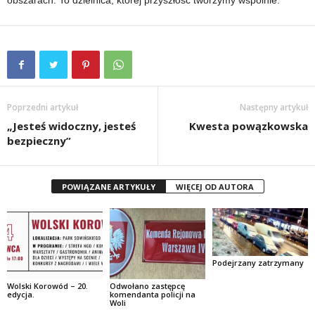
Poprzedni artykuł
Następny artykuł
„Jesteś widoczny, jesteś
Kwesta powązkowska
bezpieczny”
POWIĄZANE ARTYKUŁY
WIĘCEJ OD AUTORA
Podejrzany zatrzymany
Wolski Korowód – 20.
Odwołano zastępcę
edycja.
komendanta policji na
Woli