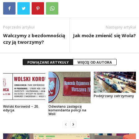
Poprzedni artykuł
Następny artykuł
Walczymy z bezdomnością
Jak może zmienić się Wola?
czy ją tworzymy?
POWIĄZANE ARTYKUŁY
WIĘCEJ OD AUTORA
Podejrzany zatrzymany
Wolski Korowód – 20.
Odwołano zastępcę
edycja.
komendanta policji na
Woli