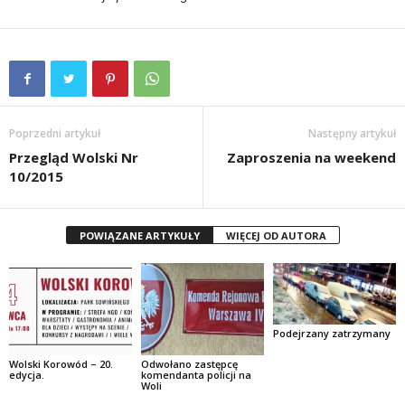
Poprzedni artykuł
Następny artykuł
Przegląd Wolski Nr
Zaproszenia na weekend
10/2015
POWIĄZANE ARTYKUŁY
WIĘCEJ OD AUTORA
Podejrzany zatrzymany
Wolski Korowód – 20.
Odwołano zastępcę
edycja.
komendanta policji na
Woli