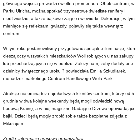
głównego wejścia prowadzi świetlna promenada. Obok centrum, w
Parku Ulricha, można spotkać trzymetrowe świetliste renifery i
niedźwiedzie, a także bajkowe zające i wiewiórki. Dekoracje, w tym
mieniące się refleksami gwiazdy, pojawiły się także wewnątrz
centrum.
W tym roku postanowiliśmy przygotować specjalne iluminacje, które
cieszą oczy wszystkich mieszkańców Woli robiących u nas zakupy
lub przechadzających się w pobliżu. Zależy nam, żeby dodały one
dzielnicy świątecznego uroku ? powiedziała Emilia Szkudlarek,
menadżer marketingu Centrum Handlowego Wola Park.
Atrakcje nie ominą też najmłodszych klientów centrum, którzy od 5
grudnia w dwa kolejne weekendy będą mogli odwiedzić nową
Lodową Krainę, a w niej magiczne Gadające Drzewo opowiadające
bajki. Dzieci będą mogły zrobić sobie także bezpłatne zdjęcia z
Mikołajem.
Źródło: informacja prasowa organizatora