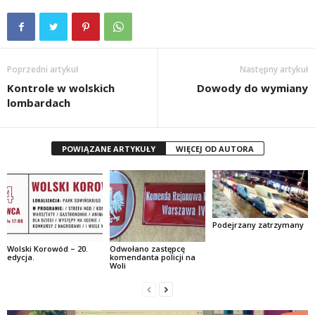
Poprzedni artykuł
Następny artykuł
Kontrole w wolskich
Dowody do wymiany
lombardach
POWIĄZANE ARTYKUŁY
WIĘCEJ OD AUTORA
Podejrzany zatrzymany
Wolski Korowód – 20.
Odwołano zastępcę
edycja.
komendanta policji na
Woli