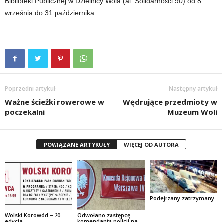
Biblioteki Publicznej w Dzielnicy Wola (al. Solidarności 90) od 8
września do 31 października.
Poprzedni artykuł
Następny artykuł
Ważne ścieżki rowerowe w
Wędrujące przedmioty w
poczekalni
Muzeum Woli
POWIĄZANE ARTYKUŁY
WIĘCEJ OD AUTORA
Podejrzany zatrzymany
Wolski Korowód – 20.
Odwołano zastępcę
edycja.
komendanta policji na