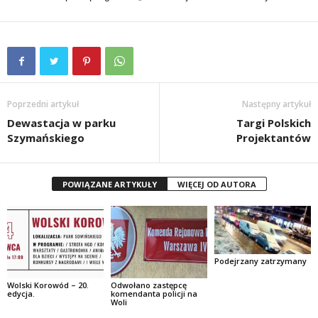
Poprzedni artykuł
Następny artykuł
Dewastacja w parku
Targi Polskich
Szymańskiego
Projektantów
POWIĄZANE ARTYKUŁY
WIĘCEJ OD AUTORA
Podejrzany zatrzymany
Wolski Korowód – 20.
Odwołano zastępcę
edycja.
komendanta policji na
Woli