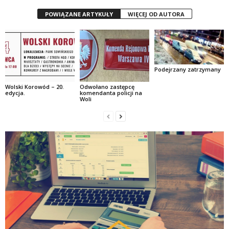
POWIĄZANE ARTYKUŁY
WIĘCEJ OD AUTORA
Podejrzany zatrzymany
Wolski Korowód – 20.
Odwołano zastępcę
edycja.
komendanta policji na
Woli