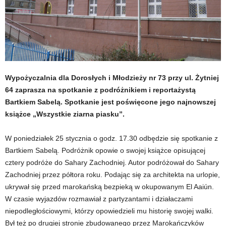
Wypożyczalnia dla Dorosłych i Młodzieży nr 73 przy ul. Żytniej
64 zaprasza na spotkanie z podróżnikiem i reportażystą
Bartkiem Sabelą. Spotkanie jest poświęcone jego najnowszej
książce „Wszystkie ziarna piasku”.
W poniedziałek 25 stycznia o godz. 17.30 odbędzie się spotkanie z
Bartkiem Sabelą. Podróżnik opowie o swojej książce opisującej
cztery podróże do Sahary Zachodniej. Autor podróżował do Sahary
Zachodniej przez półtora roku. Podając się za architekta na urlopie,
ukrywał się przed marokańską bezpieką w okupowanym El Aaiún.
W czasie wyjazdów rozmawiał z partyzantami i działaczami
niepodległościowymi, którzy opowiedzieli mu historię swojej walki.
Był też po drugiej stronie zbudowanego przez Marokańczyków