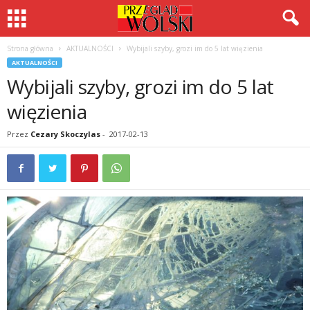
Strona główna
AKTUALNOŚCI
Wybijali szyby, grozi im do 5 lat więzienia
AKTUALNOŚCI
Wybijali szyby, grozi im do 5 lat
więzienia
Przez
Cezary Skoczylas
-
2017-02-13