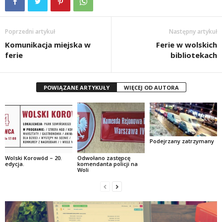
Poprzedni artykuł
Następny artykuł
Komunikacja miejska w
Ferie w wolskich
ferie
bibliotekach
POWIĄZANE ARTYKUŁY
WIĘCEJ OD AUTORA
Podejrzany zatrzymany
Wolski Korowód – 20.
Odwołano zastępcę
edycja.
komendanta policji na
Woli