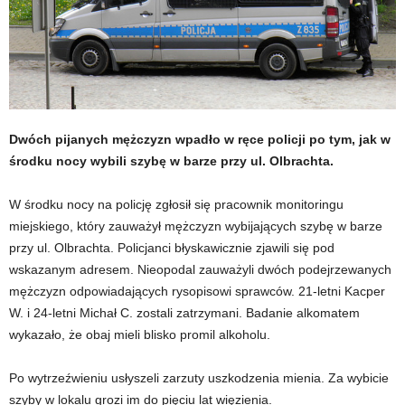
Dwóch pijanych mężczyzn wpadło w ręce policji po tym, jak w
środku nocy wybili szybę w barze przy ul. Olbrachta.
W środku nocy na policję zgłosił się pracownik monitoringu
miejskiego, który zauważył mężczyzn wybijających szybę w barze
przy ul. Olbrachta. Policjanci błyskawicznie zjawili się pod
wskazanym adresem. Nieopodal zauważyli dwóch podejrzewanych
mężczyzn odpowiadających rysopisowi sprawców. 21-letni Kacper
W. i 24-letni Michał C. zostali zatrzymani. Badanie alkomatem
wykazało, że obaj mieli blisko promil alkoholu.
Po wytrzeźwieniu usłyszeli zarzuty uszkodzenia mienia. Za wybicie
szyby w lokalu grozi im do pięciu lat więzienia.