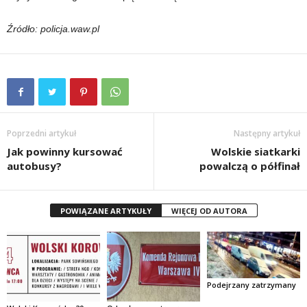
Źródło: policja.waw.pl
Poprzedni artykuł
Następny artykuł
Jak powinny kursować
Wolskie siatkarki
autobusy?
powalczą o półfinał
POWIĄZANE ARTYKUŁY
WIĘCEJ OD AUTORA
Podejrzany zatrzymany