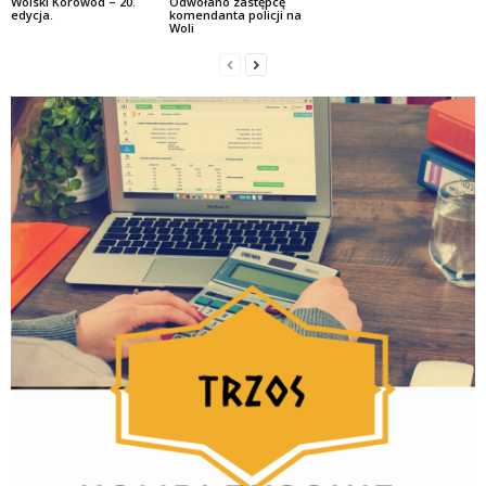
Wolski Korowód – 20.
Odwołano zastępcę
edycja.
komendanta policji na
Woli