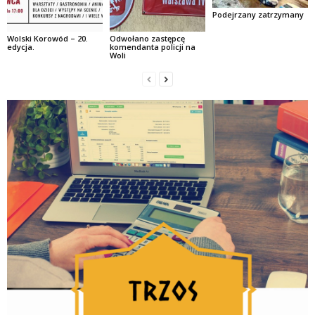
Podejrzany zatrzymany
Wolski Korowód – 20.
Odwołano zastępcę
edycja.
komendanta policji na
Woli