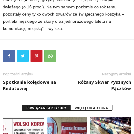
świeżego (o 16 proc.). Na tym samym poziomie co rok temu
pozostały ceny tylko dwóch towarów ze świątecznego koszyka –
portfela męskiego ze skóry oraz jednorazowego biletu na
komunikację miejską” – wylicza.
Poprzedni artykuł
Następny artykuł
Spotkanie kolędowe na
Różany Skwer Pysznych
Redutowej
Pączków
POWIĄZANE ARTYKUŁY
WIĘCEJ OD AUTORA