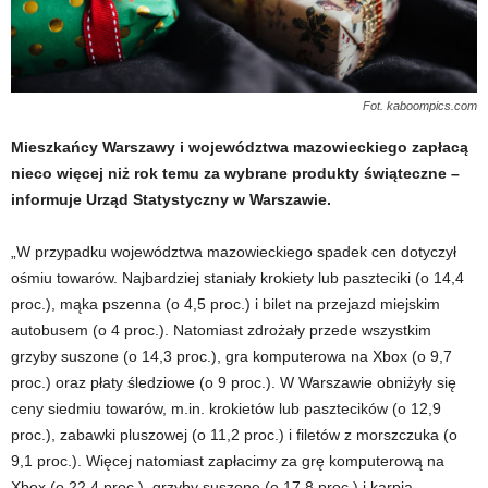
Fot. kaboompics.com
Mieszkańcy Warszawy i województwa mazowieckiego zapłacą
nieco więcej niż rok temu za wybrane produkty świąteczne –
informuje Urząd Statystyczny w Warszawie.
„W przypadku województwa mazowieckiego spadek cen dotyczył
ośmiu towarów. Najbardziej staniały krokiety lub paszteciki (o 14,4
proc.), mąka pszenna (o 4,5 proc.) i bilet na przejazd miejskim
autobusem (o 4 proc.). Natomiast zdrożały przede wszystkim
grzyby suszone (o 14,3 proc.), gra komputerowa na Xbox (o 9,7
proc.) oraz płaty śledziowe (o 9 proc.). W Warszawie obniżyły się
ceny siedmiu towarów, m.in. krokietów lub pasztecików (o 12,9
proc.), zabawki pluszowej (o 11,2 proc.) i filetów z morszczuka (o
9,1 proc.). Więcej natomiast zapłacimy za grę komputerową na
Xbox (o 22,4 proc.), grzyby suszone (o 17,8 proc.) i karpia