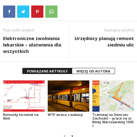
Poprzedni artykuł
Następny artykuł
Elektroniczne zwolnienia
Urzędnicy planują remont
lekarskie – ułatwienia dla
siedmiu ulic
wszystkich
POWIĄZANE ARTYKUŁY
WIĘCEJ OD AUTORA
Remonty torowisk na
WTP wraca z wakacji
Tramwaj na Dworzec
Woli
Zachodni – prace na ul.
Bitwy Warszawskiej 1920
r.