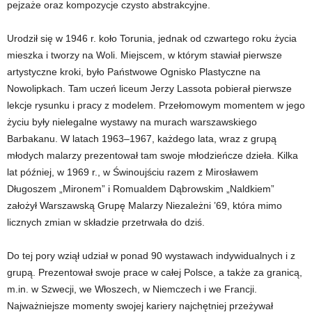
pejzaże oraz kompozycje czysto abstrakcyjne.
Urodził się w 1946 r. koło Torunia, jednak od czwartego roku życia
mieszka i tworzy na Woli. Miejscem, w którym stawiał pierwsze
artystyczne kroki, było Państwowe Ognisko Plastyczne na
Nowolipkach. Tam uczeń liceum Jerzy Lassota pobierał pierwsze
lekcje rysunku i pracy z modelem. Przełomowym momentem w jego
życiu były nielegalne wystawy na murach warszawskiego
Barbakanu. W latach 1963–1967, każdego lata, wraz z grupą
młodych malarzy prezentował tam swoje młodzieńcze dzieła. Kilka
lat później, w 1969 r., w Świnoujściu razem z Mirosławem
Długoszem „Mironem” i Romualdem Dąbrowskim „Naldkiem”
założył Warszawską Grupę Malarzy Niezależni ’69, która mimo
licznych zmian w składzie przetrwała do dziś.
Do tej pory wziął udział w ponad 90 wystawach indywidualnych i z
grupą. Prezentował swoje prace w całej Polsce, a także za granicą,
m.in. w Szwecji, we Włoszech, w Niemczech i we Francji.
Najważniejsze momenty swojej kariery najchętniej przeżywał