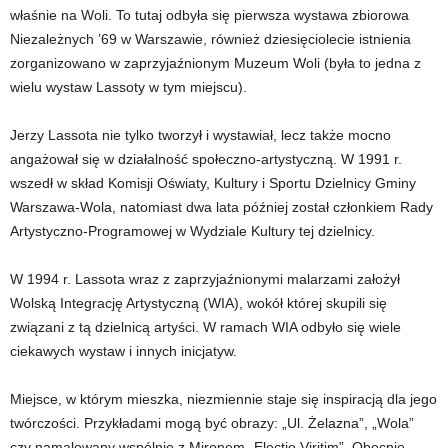
właśnie na Woli. To tutaj odbyła się pierwsza wystawa zbiorowa
Niezależnych ’69 w Warszawie, również dziesięciolecie istnienia
zorganizowano w zaprzyjaźnionym Muzeum Woli (była to jedna z
wielu wystaw Lassoty w tym miejscu).
Jerzy Lassota nie tylko tworzył i wystawiał, lecz także mocno
angażował się w działalność społeczno-artystyczną. W 1991 r.
wszedł w skład Komisji Oświaty, Kultury i Sportu Dzielnicy Gminy
Warszawa-Wola, natomiast dwa lata później został członkiem Rady
Artystyczno-Programowej w Wydziale Kultury tej dzielnicy.
W 1994 r. Lassota wraz z zaprzyjaźnionymi malarzami założył
Wolską Integrację Artystyczną (WIA), wokół której skupili się
związani z tą dzielnicą artyści. W ramach WIA odbyło się wiele
ciekawych wystaw i innych inicjatyw.
Miejsce, w którym mieszka, niezmiennie staje się inspiracją dla jego
twórczości. Przykładami mogą być obrazy: „Ul. Żelazna”, „Wola”
czy namalowany wspólnie z Mironem „Electio Viritim”. Obecnie