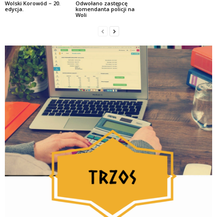
Wolski Korowód – 20.
Odwołano zastępcę
edycja.
komendanta policji na
Woli