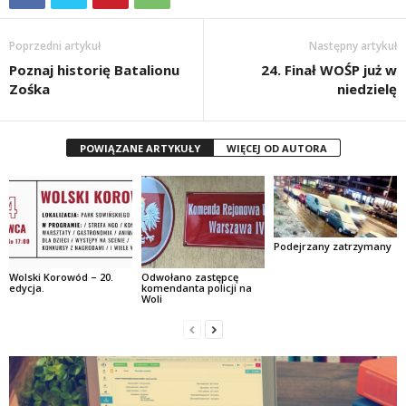
Poprzedni artykuł
Następny artykuł
Poznaj historię Batalionu
24. Finał WOŚP już w
Zośka
niedzielę
POWIĄZANE ARTYKUŁY
WIĘCEJ OD AUTORA
Podejrzany zatrzymany
Wolski Korowód – 20.
Odwołano zastępcę
edycja.
komendanta policji na
Woli