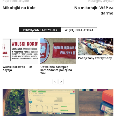
Poprzedni artykuł
Następny artykuł
Mikołajki na Kole
Na mikołajki WSP za
darmo
POWIĄZANE ARTYKUŁY
WIĘCEJ OD AUTORA
Podejrzany zatrzymany
Wolski Korowód – 20.
Odwołano zastępcę
edycja.
komendanta policji na
Woli