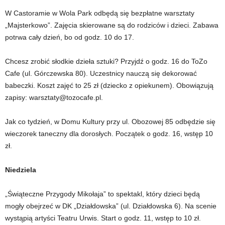
W Castoramie w Wola Park odbędą się bezpłatne warsztaty
„Majsterkowo”. Zajęcia skierowane są do rodziców i dzieci. Zabawa
potrwa cały dzień, bo od godz. 10 do 17.
Chcesz zrobić słodkie dzieła sztuki? Przyjdź o godz. 16 do ToZo
Cafe (ul. Górczewska 80). Uczestnicy nauczą się dekorować
babeczki. Koszt zajęć to 25 zł (dziecko z opiekunem). Obowiązują
zapisy: warsztaty@tozocafe.pl.
Jak co tydzień, w Domu Kultury przy ul. Obozowej 85 odbędzie się
wieczorek taneczny dla dorosłych. Początek o godz. 16, wstęp 10
zł.
Niedziela
„Świąteczne Przygody Mikołaja” to spektakl, który dzieci będą
mogły obejrzeć w DK „Działdowska” (ul. Działdowska 6). Na scenie
wystąpią artyści Teatru Urwis. Start o godz. 11, wstęp to 10 zł.