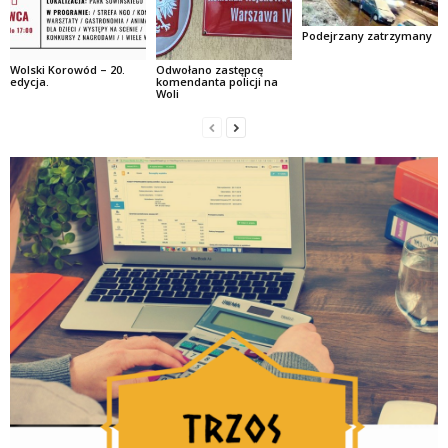
Podejrzany zatrzymany
Wolski Korowód – 20.
Odwołano zastępcę
edycja.
komendanta policji na
Woli