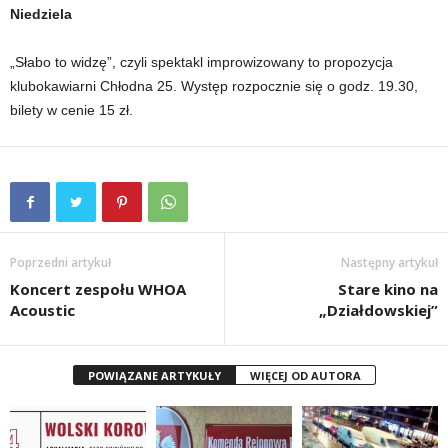
Niedziela
„Słabo to widzę”, czyli spektakl improwizowany to propozycja
klubokawiarni Chłodna 25. Występ rozpocznie się o godz. 19.30,
bilety w cenie 15 zł.
Poprzedni artykuł
Następny artykuł
Koncert zespołu WHOA
Stare kino na
Acoustic
„Działdowskiej”
POWIĄZANE ARTYKUŁY
WIĘCEJ OD AUTORA