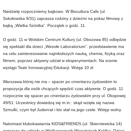
Niedzielę rozpoczniemy bajkowo. W Biocultura Cafe (ul.
Sokołowska 9/31) zaprasza rodziny z dziećmi na pokaz filmowy z
bajką „Wielka Szóstka”. Początek o godz. 11.
O godz. 11 w Wolskim Centrum Kultury (ul. Obozowa 85) odbędzie
się spektakl dla dzieci „Wesołe Laboratorium”. przedstawienie ma
na celu zainteresowanie najmłodszych nauką, chemia, fizyką oraz
filmem, poprzez aktywny udział w eksperymentach. Na scenie
wystąpi Teatr Innowacyjnej Edukacji. Wstęp 10 zł.
Warszawa której nie ma – spacer po cmentarzu żydowskim to
propozycja dla osób chcących spędzić czas aktywnie. O godz. 11
rozpocznie się spacer po cmentarzu żydowskim przy ul. Okopowej
49/51. Uczestnicy dowiedzą się m.in.: skąd wzięła się nazwa
Szmulki, czym był Judenrat i kto stał na jego czele. Wstęp wolny.
Natomiast klubokawiarnia KIDS&FRIENDS (ul. Skierniewicka 14)
zaprasza do udziału w Wielkanocnych Warsztatach Królika. Dzieci