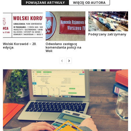
POWIĄZANE ARTYKUŁY
WIĘCEJ OD AUTORA
Podejrzany zatrzymany
Wolski Korowód – 20.
Odwołano zastępcę
edycja.
komendanta policji na
Woli