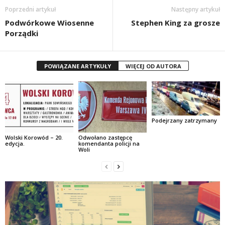
Poprzedni artykuł
Następny artykuł
Podwórkowe Wiosenne
Stephen King za grosze
Porządki
POWIĄZANE ARTYKUŁY
WIĘCEJ OD AUTORA
Podejrzany zatrzymany
Wolski Korowód – 20.
Odwołano zastępcę
edycja.
komendanta policji na
Woli