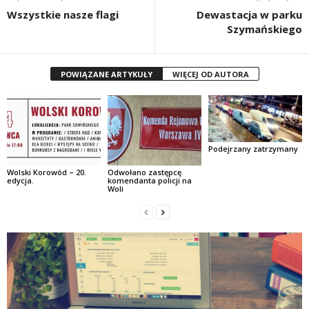
Wszystkie nasze flagi
Dewastacja w parku
Szymańskiego
POWIĄZANE ARTYKUŁY
WIĘCEJ OD AUTORA
Podejrzany zatrzymany
Wolski Korowód – 20.
Odwołano zastępcę
edycja.
komendanta policji na
Woli