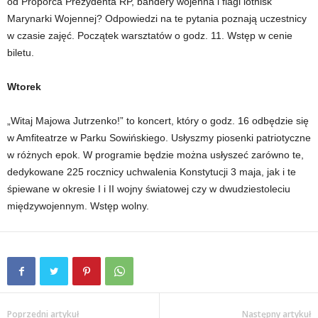
od Proporca Prezydenta RP, bandery wojenna i flagi lotnisk
Marynarki Wojennej? Odpowiedzi na te pytania poznają uczestnicy
w czasie zajęć. Początek warsztatów o godz. 11. Wstęp w cenie
biletu.
Wtorek
„Witaj Majowa Jutrzenko!” to koncert, który o godz. 16 odbędzie się
w Amfiteatrze w Parku Sowińskiego. Usłyszmy piosenki patriotyczne
w różnych epok. W programie będzie można usłyszeć zarówno te,
dedykowane 225 rocznicy uchwalenia Konstytucji 3 maja, jak i te
śpiewane w okresie I i II wojny światowej czy w dwudziestoleciu
międzywojennym. Wstęp wolny.
Poprzedni artykuł
Następny artykuł