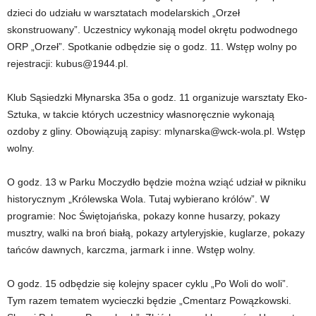
dzieci do udziału w warsztatach modelarskich „Orzeł
skonstruowany”. Uczestnicy wykonają model okrętu podwodnego
ORP „Orzeł”. Spotkanie odbędzie się o godz. 11. Wstęp wolny po
rejestracji: kubus@1944.pl.
Klub Sąsiedzki Młynarska 35a o godz. 11 organizuje warsztaty Eko-
Sztuka, w takcie których uczestnicy własnoręcznie wykonają
ozdoby z gliny. Obowiązują zapisy: mlynarska@wck-wola.pl. Wstęp
wolny.
O godz. 13 w Parku Moczydło będzie można wziąć udział w pikniku
historycznym „Królewska Wola. Tutaj wybierano królów”. W
programie: Noc Świętojańska, pokazy konne husarzy, pokazy
musztry, walki na broń białą, pokazy artyleryjskie, kuglarze, pokazy
tańców dawnych, karczma, jarmark i inne. Wstęp wolny.
O godz. 15 odbędzie się kolejny spacer cyklu „Po Woli do woli”.
Tym razem tematem wycieczki będzie „Cmentarz Powązkowski.