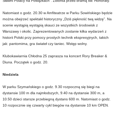
Sławni Polacy na Powązkach”. Zbiórka przed bramą św. Honoraty.
Natomiast o godz. 20.30 w Amfiteatrze w Parku Sowińskiego będzie
można obejrzeć spektakl historyczny „Dziś piękność twą widzę”. Na
scenie wystąpią wystąpią skauci ze wszystkich środowisk z
Warszawy i okolic. Zaprezentowanych zostanie kilka wydarzeń z
historii Polski przy pomocy prostych technik ekspresyjnych, takich
jak: pantomima, gra świateł czy taniec. Wstęp wolny.
Klubokawiarnia Chłodna 25 zaprasza na koncert Rory Breaker &
Diuna. Początek o godz. 20.
Niedziela
W parku Szymańskiego o godz. 9.30 rozpoczną się biegi na
dystansie 100 m dla najmłodszych, 9.40 na dystansie 300 m, a
10.50 dzieci starsze przebiegną dystans 600 m. Natomiast o godz.
10 rozpocznie się czwarty cykl biegów na dystansie 10 km OPEN.