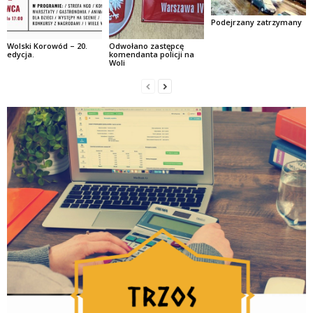
Podejrzany zatrzymany
Wolski Korowód – 20.
Odwołano zastępcę
edycja.
komendanta policji na
Woli