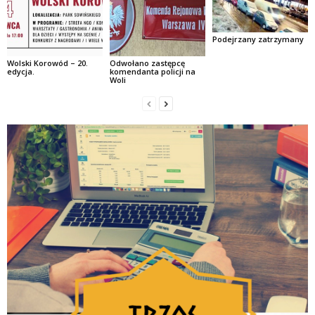
Podejrzany zatrzymany
Wolski Korowód – 20.
Odwołano zastępcę
edycja.
komendanta policji na
Woli