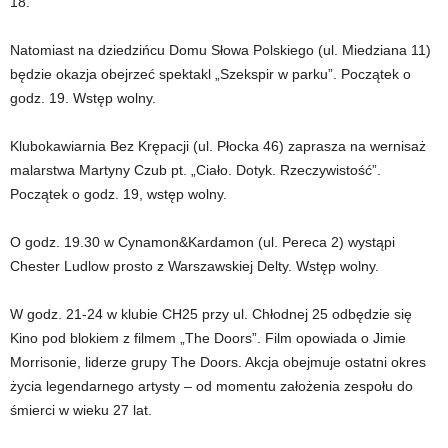
18.
Natomiast na dziedzińcu Domu Słowa Polskiego (ul. Miedziana 11)
będzie okazja obejrzeć spektakl „Szekspir w parku”. Początek o
godz. 19. Wstęp wolny.
Klubokawiarnia Bez Krępacji (ul. Płocka 46) zaprasza na wernisaż
malarstwa Martyny Czub pt. „Ciało. Dotyk. Rzeczywistość”.
Początek o godz. 19, wstęp wolny.
O godz. 19.30 w Cynamon&Kardamon (ul. Pereca 2) wystąpi
Chester Ludlow prosto z Warszawskiej Delty. Wstęp wolny.
W godz. 21-24 w klubie CH25 przy ul. Chłodnej 25 odbędzie się
Kino pod blokiem z filmem „The Doors”. Film opowiada o Jimie
Morrisonie, liderze grupy The Doors. Akcja obejmuje ostatni okres
życia legendarnego artysty – od momentu założenia zespołu do
śmierci w wieku 27 lat.