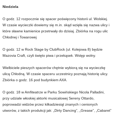
Niedziela
O godz. 12 rozpocznie się spacer poświęcony historii ul. Wolskiej.
W czasie wycieczki dowiemy się m.in. skąd wzięła się nazwa ulicy i
które sławne kamienice przetrwały do dzisiaj. Zbiórka na rogu ulic
Chłodnej i Towarowej
O godz. 12 w Rock Stage by ClubRock (ul. Kolejowa 8) będzie
Mazovia Craft, czyli święto piwa i przekąsek. Wstęp wolny.
Wielbiciele pieszych spacerów chętnie wybiorą się na wycieczkę
ulicą Chłodną. W czasie spaceru uczestnicy poznają historię ulicy.
Zbiórka o godz. 16 pod budynkiem AXA.
O godz. 18 w Amfiteatrze w Parku Sowińskiego Nicola Palladini,
przy udziale włoskiej aktorki musicalowej Sereny Ottardo,
poprowadzi widzów przez kilkadziesiąt znanych i cenionych
utworów, z takich produkcji jak: „Dirty Dancing”, „Grease”, „Cabaret”