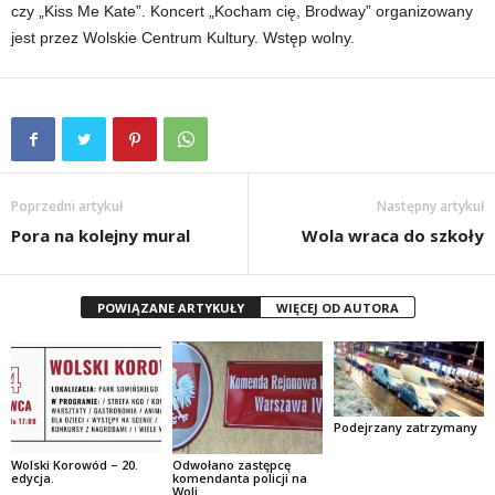
czy „Kiss Me Kate”. Koncert „Kocham cię, Brodway” organizowany
jest przez Wolskie Centrum Kultury. Wstęp wolny.
Poprzedni artykuł
Następny artykuł
Pora na kolejny mural
Wola wraca do szkoły
POWIĄZANE ARTYKUŁY
WIĘCEJ OD AUTORA
Podejrzany zatrzymany
Wolski Korowód – 20.
Odwołano zastępcę
edycja.
komendanta policji na
Woli