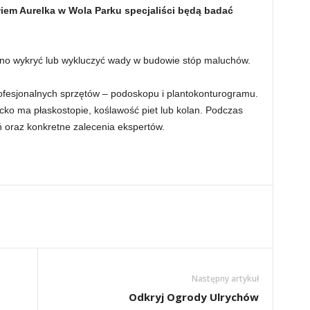
iem Aurelka w Wola Parku specjaliści będą badać
no wykryć lub wykluczyć wady w budowie stóp maluchów.
rofesjonalnych sprzętów – podoskopu i plantokonturogramu.
ecko ma płaskostopie, koślawość piet lub kolan. Podczas
ń oraz konkretne zalecenia ekspertów.
Następny artykuł
Odkryj Ogrody Ulrychów