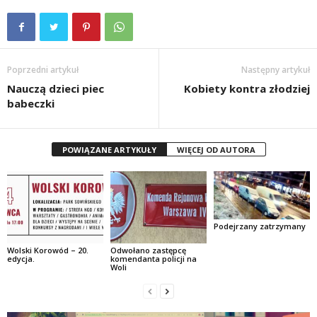
Poprzedni artykuł
Następny artykuł
Nauczą dzieci piec
Kobiety kontra złodziej
babeczki
POWIĄZANE ARTYKUŁY
WIĘCEJ OD AUTORA
Podejrzany zatrzymany
Wolski Korowód – 20.
Odwołano zastępcę
edycja.
komendanta policji na
Woli